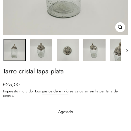
Cerra
(esc)
Tarro cristal tapa plata
Precio
€25,00
habitual
Impuesto incluido. Los
gastos de envío
se calculan en la pantalla de
pagos.
Agotado