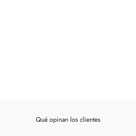
Tarro cristal tapa plata
€25,00
Qué opinan los clientes