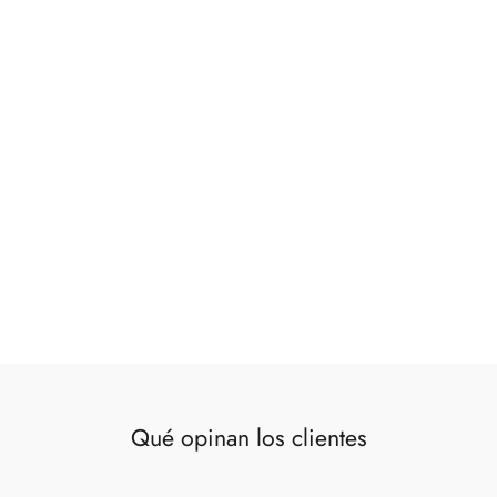
Vajilla azul /amarilla 18 piezas
€99,00
Qué opinan los clientes