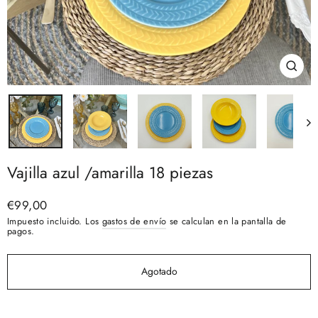
Cerra
(esc)
Vajilla azul /amarilla 18 piezas
Precio
€99,00
habitual
Impuesto incluido. Los
gastos de envío
se calculan en la pantalla de
pagos.
Agotado